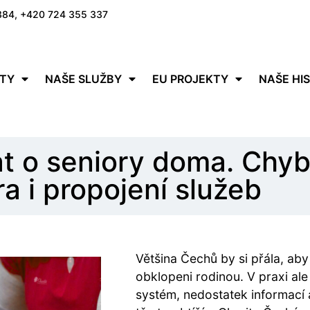
384, +420 724 355 337
ITY
NAŠE SLUŽBY
EU PROJEKTY
NAŠE HI
t o seniory doma. Chybí
a i propojení služeb
Většina Čechů by si přála, aby 
obklopeni rodinou. V praxi ale 
systém, nedostatek informací 