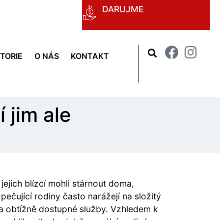
DARUJME
STORIE
O NÁS
KONTAKT
 jim ale
jejich blízcí mohli stárnout doma,
pečující rodiny často narážejí na složitý
a obtížně dostupné služby. Vzhledem k