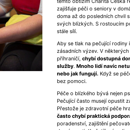
těmto obtížím Charita Česká 
zajišťuje péči o seniory v dom
doma až do posledních chvil s
svých blízkých. S rostoucím p
stále sílí.
Aby se tlak na pečující rodiny i
zásadních výzev. V některých
příhraničí,
chybí dostupná dom
služby
.
Mnoho lidí navíc netuš
nebo jak fungují.
Když se péče
bez pomoci.
Péče o blízkého bývá nejen ps
Pečující často musejí opustit za
Přestože je zdravotní péče hr
často chybí praktická podpor
poradenství, zajištění pečova