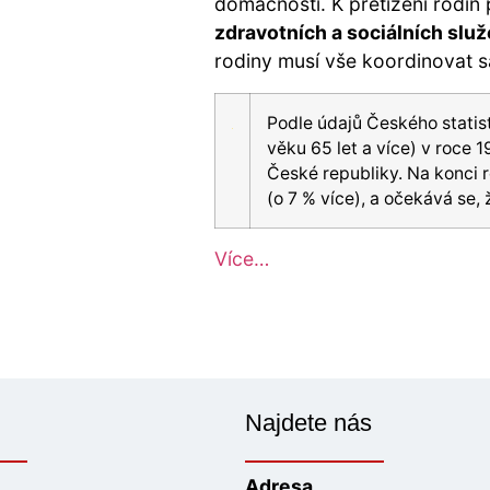
domácnosti. K přetížení rodin 
zdravotních a sociálních slu
rodiny musí vše koordinovat 
Podle údajů Českého statist
věku 65 let a více) v roce 
České
republiky. Na konci r
(o
7
%
více), a očekává se, 
Více…
Najdete nás
Adresa