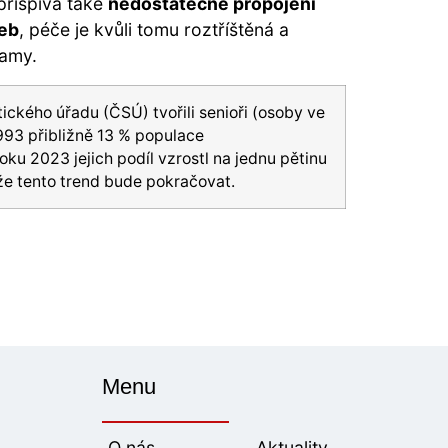
přispívá také
nedostatečné propojení
žeb
, péče je kvůli tomu roztříštěná a
samy.
ického úřadu (ČSÚ) tvořili senioři (osoby ve
1993 přibližně 13 % populace
oku 2023 jejich podíl vzrostl na jednu pětinu
že tento trend bude pokračovat.
Menu
O nás
Aktuality