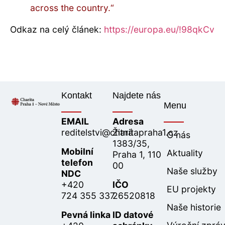
across the country.“
Odkaz na celý článek:
https://europa.eu/!98qkCv
Kontakt
Najdete nás
Menu
EMAIL
Adresa
reditelstvi@charitapraha1.cz
Žitná
O nás
1383/35,
Mobilní
Aktuality
Praha 1, 110
telefon
00
Naše služby
NDC
+420
IČO
EU projekty
724 355 337
26520818
Naše historie
Pevná linka
ID datové