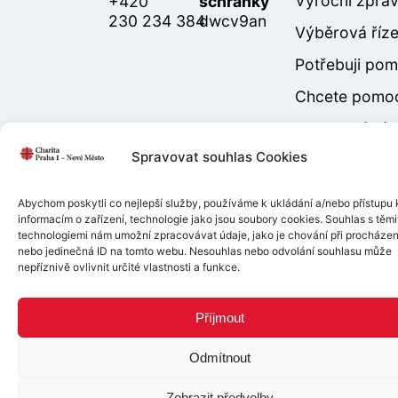
Výroční zprá
+420
schránky
230 234 384
dwcv9an
Výběrová říze
Potřebuji po
Chcete pomo
Podporují nás
Spravovat souhlas Cookies
Abychom poskytli co nejlepší služby, používáme k ukládání a/nebo přístupu 
informacím o zařízení, technologie jako jsou soubory cookies. Souhlas s těmi
technologiemi nám umožní zpracovávat údaje, jako je chování při procházen
Copyright © 2026 |
Mapa
Tvorba web stránek
pro
nebo jedinečná ID na tomto webu. Nesouhlas nebo odvolání souhlasu může
webu
|
GDPR
|
Zásady
Charitapraha1.cz
nepříznivě ovlivnit určité vlastnosti a funkce.
cookies
Příjmout
Odmítnout
Zobrazit předvolby