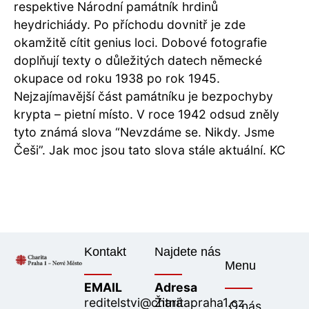
respektive Národní památník hrdinů
heydrichiády. Po příchodu dovnitř je zde
okamžitě cítit genius loci. Dobové fotografie
doplňují texty o důležitých datech německé
okupace od roku 1938 po rok 1945.
Nejzajímavější část památníku je bezpochyby
krypta – pietní místo. V roce 1942 odsud zněly
tyto známá slova “Nevzdáme se. Nikdy. Jsme
Češi”. Jak moc jsou tato slova stále aktuální. KC
Kontakt
Najdete nás
Menu
EMAIL
Adresa
reditelstvi@charitapraha1.cz
Žitná
O nás