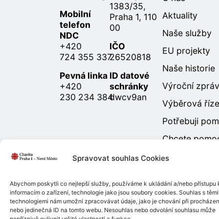
1383/35,
Mobilní
Aktuality
Praha 1, 110
telefon
00
Naše služby
NDC
+420
IČO
EU projekty
724 355 337
26520818
Naše historie
Pevná linka
ID datové
Výroční zprá
+420
schránky
230 234 384
dwcv9an
Výběrová říze
Potřebuji po
Chcete pomo
Podporují nás
Spravovat souhlas Cookies
Abychom poskytli co nejlepší služby, používáme k ukládání a/nebo přístupu 
informacím o zařízení, technologie jako jsou soubory cookies. Souhlas s těmi
technologiemi nám umožní zpracovávat údaje, jako je chování při procházen
nebo jedinečná ID na tomto webu. Nesouhlas nebo odvolání souhlasu může
nepříznivě ovlivnit určité vlastnosti a funkce.