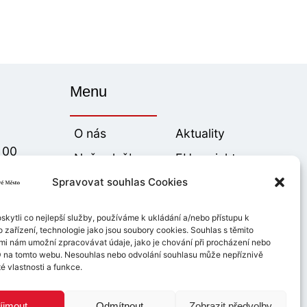
Menu
O nás
Aktuality
0 00
Naše služby
EU projekty
Spravovat souhlas Cookies
Naše historie
Výroční zprávy
Výběrová řízení
Potřebuji pomoc
kytli co nejlepší služby, používáme k ukládání a/nebo přístupu k
Chcete pomoci
Podporují nás
 zařízení, technologie jako jsou soubory cookies. Souhlas s těmito
mi nám umožní zpracovávat údaje, jako je chování při procházení nebo
D na tomto webu. Nesouhlas nebo odvolání souhlasu může nepříznivě
té vlastnosti a funkce.
íjmout
Odmítnout
Zobrazit předvolby