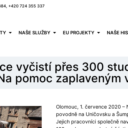
384, +420 724 355 337
ITY
NAŠE SLUŽBY
EU PROJEKTY
NAŠE HI
ce vyčistí přes 300 stud
 Na pomoc zaplaveným v
Olomouc, 1. července 2020 – N
povodně na Uničovsku a Šump
Jejich pracovníci společně nav