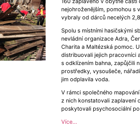
160 zaplaveno v obytné části
nejohroženějším, pomohou s v
vybraly od dárců necelých 2,8
Spolu s místními hasičskými 
nevládní organizace Adra, Červ
Charita a Maltézská pomoc. U
distribuovali jejich pracovníci
s odklízením bahna, zapůjčili n
prostředky, vysoušeče, nářadí
jim odplavila voda.
V rámci společného mapování p
z nich konstatovali zaplavení
poskytovali psychosociální p
Více…