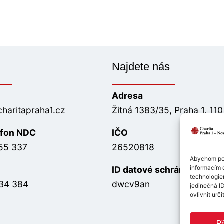
Najdete nás
Adresa
charitapraha1.cz
Žitná 1383/35, Praha 1, 11
efon NDC
IČO
55 337
26520818
Abychom pos
informacím o
ID datové schránky
technologie
34 384
dwcv9an
jedinečná I
ovlivnit urči
Př