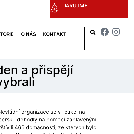
DARUJME
STORIE
O NÁS
KONTAKT
en a přispějí
ybrali
evládní organizace se v reakci na
ersku dohodly na pomoci zaplaveným.
štívili 466 domácností, ze kterých bylo