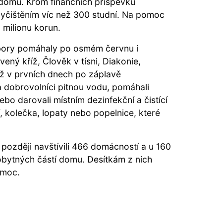
 domu. Krom finančních příspěvků
yčištěním víc než 300 studní. Na pomoc
 milionu korun.
sbory pomáhaly po osmém červnu i
ený kříž, Člověk v tísni, Diakonie,
ž v prvních dnech po záplavě
 a dobrovolníci pitnou vodu, pomáhali
ebo darovali místním dezinfekční a čistící
, kolečka, lopaty nebo popelnice, které
ozději navštívili 466 domácností a u 160
 obytných částí domu. Desítkám z nich
omoc.