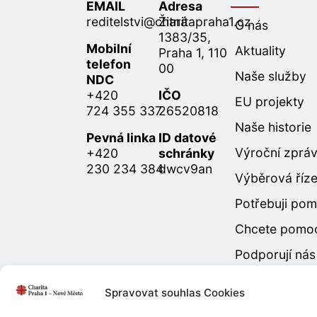
EMAIL
Adresa
reditelstvi@charitapraha1.cz
Žitná
O nás
1383/35,
Mobilní
Aktuality
Praha 1, 110
telefon
00
Naše služby
NDC
+420
IČO
EU projekty
724 355 337
26520818
Naše historie
Pevná linka
ID datové
Výroční zprá
+420
schránky
230 234 384
dwcv9an
Výběrová říze
Potřebuji po
Chcete pomo
Podporují nás
Spravovat souhlas Cookies