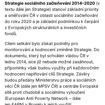
Strategie sociálního začleňování 2014–2020
(v
textu dále jen
Strategie
) stanoví základní priority
a směřování ČR v oblasti sociálního začleňování
do roku 2020 a je základní podmínkou k čerpání
z Evropských strukturálních a investičních
fondů.
Cílem setkání bylo získat podněty pro
monitorování a hodnocení zmíněné Strategie. Do
dokumentu, který byl schválen vládou ČR v
lednu 2014, sice již nebude možné zasáhnout,
připomínky však budou využity při každoročním
hodnocení naplňování cílů Strategie. Závěry
budou předány Ministerstvu práce a sociálních
věcí ČR (dále jen
MPSV ČR
) a centrále Evropské
sítě proti chudobě a sociálnímu vyloučení
(European Anti Poverty Network – dále
jen
EAPN
) v Bruselu k jejich využití.