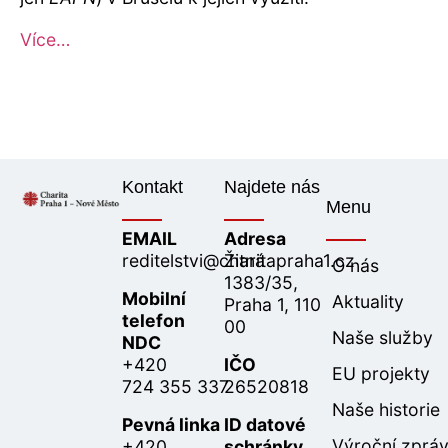
Více…
Kontakt
Najdete nás
Menu
EMAIL
Adresa
reditelstvi@charitapraha1.cz
Žitná
O nás
1383/35,
Mobilní
Aktuality
Praha 1, 110
telefon
00
Naše služby
NDC
+420
IČO
EU projekty
724 355 337
26520818
Naše historie
Pevná linka
ID datové
Výroční zprá
+420
schránky