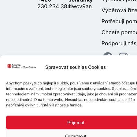
230 234 384
dwcv9an
Výběrová říze
Potřebuji po
Chcete pomo
Podporují nás
Spravovat souhlas Cookies
Copyright © 2026 |
Mapa
Tvorba web stránek
pro
Abychom poskytli co nejlepší služby, používáme k ukládání a/nebo přístupu 
informacím o zařízení, technologie jako jsou soubory cookies. Souhlas s těmi
webu
|
GDPR
|
Zásady
Charitapraha1.cz
technologiemi nám umožní zpracovávat údaje, jako je chování při procházen
cookies
nebo jedinečná ID na tomto webu. Nesouhlas nebo odvolání souhlasu může
nepříznivě ovlivnit určité vlastnosti a funkce.
Příjmout
Odmítnout