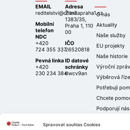
EMAIL
Adresa
reditelstvi@charitapraha1.cz
Žitná
O nás
1383/35,
Mobilní
Aktuality
Praha 1, 110
telefon
00
Naše služby
NDC
+420
IČO
EU projekty
724 355 337
26520818
Naše historie
Pevná linka
ID datové
Výroční zprá
+420
schránky
230 234 384
dwcv9an
Výběrová říze
Potřebuji po
Chcete pomo
Podporují nás
Spravovat souhlas Cookies