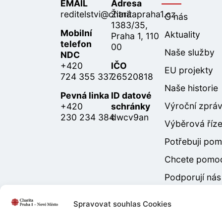
EMAIL
Adresa
reditelstvi@charitapraha1.cz
Žitná
O nás
1383/35,
Mobilní
Aktuality
Praha 1, 110
telefon
00
Naše služby
NDC
+420
IČO
EU projekty
724 355 337
26520818
Naše historie
Pevná linka
ID datové
Výroční zprá
+420
schránky
230 234 384
dwcv9an
Výběrová říze
Potřebuji po
Chcete pomo
Podporují nás
Spravovat souhlas Cookies