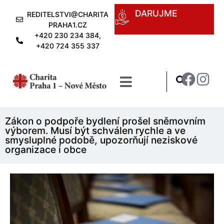
DARUJME
REDITELSTVI@CHARITA
PRAHA1.CZ
+420 230 234 384,
+420 724 355 337
Zákon o podpoře bydlení prošel sněmovním
výborem. Musí být schválen rychle a ve
smysluplné podobě, upozorňují neziskové
organizace i obce